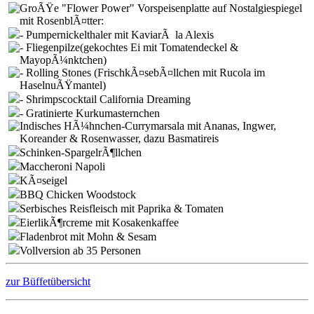
GroÃŸe "Flower Power" Vorspeisenplatte auf Nostalgiespiegel
mit RosenblÃ¤tter:
- Pumpernickelthaler mit KaviarÃ la Alexis
- Fliegenpilze(gekochtes Ei mit Tomatendeckel &
MayopÃ¼nktchen)
- Rolling Stones (FrischkÃ¤sebÃ¤llchen mit Rucola im
HaselnuÃŸmantel)
- Shrimpscocktail California Dreaming
- Gratinierte Kurkumasternchen
Indisches HÃ¼hnchen-Currymarsala mit Ananas, Ingwer,
Koreander & Rosenwasser, dazu Basmatireis
Schinken-SpargelrÃ¶llchen
Maccheroni Napoli
KÃ¤seigel
BBQ Chicken Woodstock
Serbisches Reisfleisch mit Paprika & Tomaten
EierlikÃ¶rcreme mit Kosakenkaffee
Fladenbrot mit Mohn & Sesam
Vollversion ab 35 Personen
zur Büffetübersicht